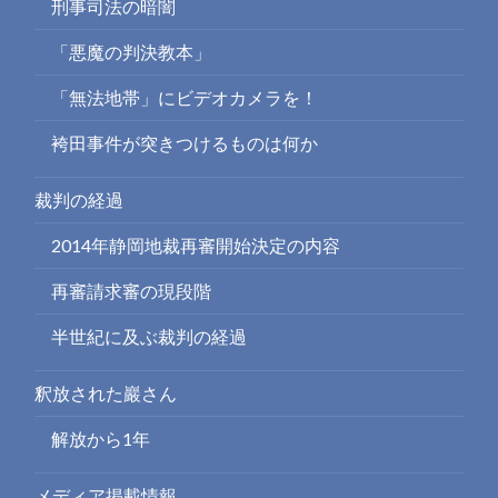
刑事司法の暗闇
「悪魔の判決教本」
「無法地帯」にビデオカメラを！
袴田事件が突きつけるものは何か
裁判の経過
2014年静岡地裁再審開始決定の内容
再審請求審の現段階
半世紀に及ぶ裁判の経過
釈放された巖さん
解放から1年
メディア掲載情報