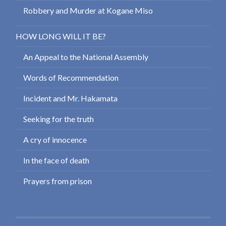
Robbery and Murder at Kogane Miso
HOW LONG WILL IT BE?
An Appeal to the National Assembly
Words of Recommendation
Incident and Mr. Hakamata
Seeking for the truth
A cry of innocence
In the face of death
Prayers from prison