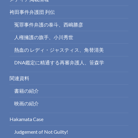
袴田事件弁護団 列伝
冤罪事件弁護の泰斗、西嶋勝彦
人権擁護の旗手、小川秀世
熱血の レディ・ジャスティス、角替清美
DNA鑑定に精通する再審弁護人、笹森学
関連資料
書籍の紹介
映画の紹介
Hakamata Case
Judgement of Not Guilty!