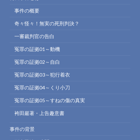
事件の概要
奇々怪々！無実の死刑判決？
一審裁判官の告白
冤罪の証拠01～動機
冤罪の証拠02～自白
冤罪の証拠03～犯行着衣
冤罪の証拠04～くり小刀
冤罪の証拠05～すねの傷の真実
袴田巖著・上告趣意書
事件の背景