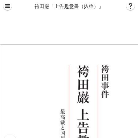
袴田巌「上告趣意書（抜粋）」