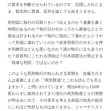
の賛否を判断させられているのです。目隠しされたま
ま、観念的に賛成、反対を論じても始まりません。
死刑囚に執行の日取りをいつ伝えるのか？遺書を書く
時間があるのか？執行日が分かってから家族などとの
面会は許されるのか？執行に抵抗して暴れたらどうや
って刑場に連れていくのか？絞首刑実行のボタンを押
す刑務官はどんな思いなのか？誰が執行に立ち会うの
か？絞首刑にこだわる理由は？日本国憲法が禁止する
「残虐な刑罰」ではないのか？
このような死刑執行の知られざる実態を、佐藤大介さ
んは著書にまとめ「“死刑賛成“とこれを読んでも言え
ますか？」と問いかけています。明治6年から150年
変わらずに維持されてきた現行の死刑制度とその実態
が明るみに出て、その是非を考える前提の知見の提供
にこれほど恰好なものはありません。ジャーナリスト