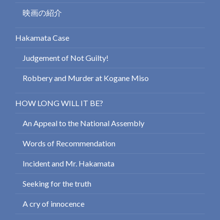
映画の紹介
Hakamata Case
Judgement of Not Guilty!
Robbery and Murder at Kogane Miso
HOW LONG WILL IT BE?
An Appeal to the National Assembly
Words of Recommendation
Incident and Mr. Hakamata
Seeking for the truth
A cry of innocence