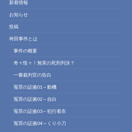
新着情報
お知らせ
投稿
袴田事件とは
事件の概要
奇々怪々！無実の死刑判決？
一審裁判官の告白
冤罪の証拠01～動機
冤罪の証拠02～自白
冤罪の証拠03～犯行着衣
冤罪の証拠04～くり小刀