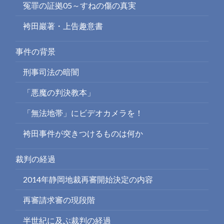
冤罪の証拠05～すねの傷の真実
袴田巖著・上告趣意書
事件の背景
刑事司法の暗闇
「悪魔の判決教本」
「無法地帯」にビデオカメラを！
袴田事件が突きつけるものは何か
裁判の経過
2014年静岡地裁再審開始決定の内容
再審請求審の現段階
半世紀に及ぶ裁判の経過