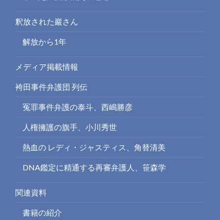
釈放された巖さん
解放から1年
メディア掲載情報
袴田事件弁護団 列伝
冤罪事件弁護の泰斗、西嶋勝彦
人権擁護の旗手、小川秀世
熱血の レディ・ジャスティス、角替清美
DNA鑑定に精通する再審弁護人、笹森学
関連資料
書籍の紹介