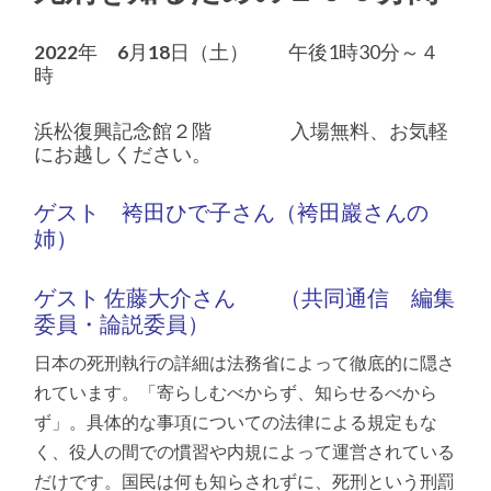
2022
年
6
月
18
日（土） 午後1時30分～４
時
浜松復興記念館２階 入場無料、お気軽
にお越しください。
ゲスト 袴田ひで子さん（袴田巖さんの
姉）
ゲスト 佐藤大介さん （共同通信 編集
委員・論説委員）
日本の死刑執行の詳細は法務省によって徹底的に隠さ
れています。「寄らしむべからず、知らせるべから
ず」。具体的な事項についての法律による規定もな
く、役人の間での慣習や内規によって運営されている
だけです。国民は何も知らされずに、死刑という刑罰