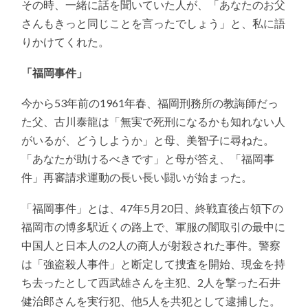
その時、一緒に話を聞いていた人が、「あなたのお父
さんもきっと同じことを言ったでしょう」と、私に語
りかけてくれた。
「福岡事件」
今から53年前の1961年春、福岡刑務所の教誨師だっ
た父、古川泰龍は「無実で死刑になるかも知れない人
がいるが、どうしようか」と母、美智子に尋ねた。
「あなたが助けるべきです」と母が答え、「福岡事
件」再審請求運動の長い長い闘いが始まった。
「福岡事件」とは、47年5月20日、終戦直後占領下の
福岡市の博多駅近くの路上で、軍服の闇取引の最中に
中国人と日本人の2人の商人が射殺された事件。警察
は「強盗殺人事件」と断定して捜査を開始、現金を持
ち去ったとして西武雄さんを主犯、2人を撃った石井
健治郎さんを実行犯、他5人を共犯として逮捕した。