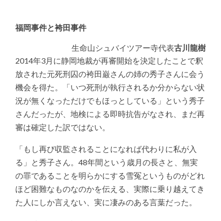
福岡事件と袴田事件
生命山シュバイツアー寺代表
古川龍樹
2014年3月に静岡地裁が再審開始を決定したことで釈
放された元死刑囚の袴田巌さんの姉の秀子さんに会う
機会を得た。「いつ死刑が執行されるか分からない状
況が無くなっただけでもほっとしている」という秀子
さんだったが、地検による即時抗告がなされ、まだ再
審は確定した訳ではない。
「もし再び収監されることになれば代わりに私が入
る」と秀子さん。48年間という歳月の長さと、無実
の罪であることを明らかにする雪冤というものがどれ
ほど困難なものなのかを伝える、実際に乗り越えてき
た人にしか言えない、実に凄みのある言葉だった。