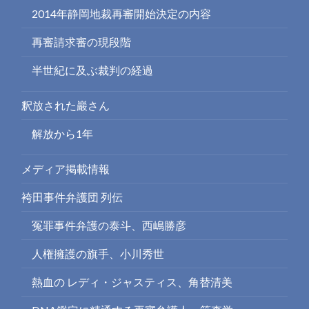
2014年静岡地裁再審開始決定の内容
再審請求審の現段階
半世紀に及ぶ裁判の経過
釈放された巖さん
解放から1年
メディア掲載情報
袴田事件弁護団 列伝
冤罪事件弁護の泰斗、西嶋勝彦
人権擁護の旗手、小川秀世
熱血の レディ・ジャスティス、角替清美