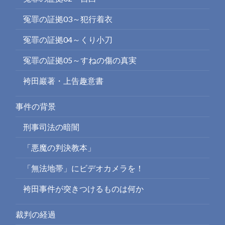
冤罪の証拠03～犯行着衣
冤罪の証拠04～くり小刀
冤罪の証拠05～すねの傷の真実
袴田巖著・上告趣意書
事件の背景
刑事司法の暗闇
「悪魔の判決教本」
「無法地帯」にビデオカメラを！
袴田事件が突きつけるものは何か
裁判の経過