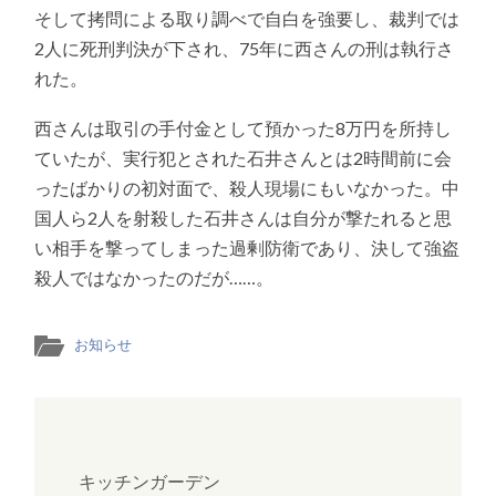
そして拷問による取り調べで自白を強要し、裁判では
2人に死刑判決が下され、75年に西さんの刑は執行さ
れた。
西さんは取引の手付金として預かった8万円を所持し
ていたが、実行犯とされた石井さんとは2時間前に会
ったばかりの初対面で、殺人現場にもいなかった。中
国人ら2人を射殺した石井さんは自分が撃たれると思
い相手を撃ってしまった過剰防衛であり、決して強盗
殺人ではなかったのだが……。
お知らせ
キッチンガーデン