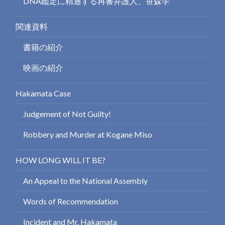
DNA鑑定に精通する再審弁護人、笹森学
関連資料
書籍の紹介
映画の紹介
Hakamata Case
Judgement of Not Guilty!
Robbery and Murder at Kogane Miso
HOW LONG WILL IT BE?
An Appeal to the National Assembly
Words of Recommendation
Incident and Mr. Hakamata