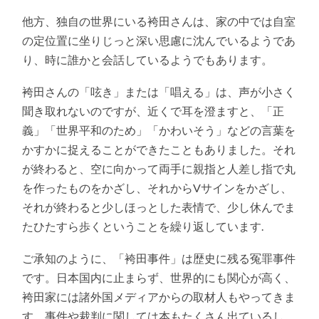
他方、独自の世界にいる袴田さんは、家の中では自室
の定位置に坐りじっと深い思慮に沈んでいるようであ
り、時に誰かと会話しているようでもあります。
袴田さんの「呟き」または「唱える」は、声が小さく
聞き取れないのですが、近くで耳を澄ますと、「正
義」「世界平和のため」「かわいそう」などの言葉を
かすかに捉えることができたこともありました。それ
が終わると、空に向かって両手に親指と人差し指で丸
を作ったものをかざし、それからVサインをかざし、
それが終わると少しほっとした表情で、少し休んでま
たひたすら歩くということを繰り返しています.
ご承知のように、「袴田事件」は歴史に残る冤罪事件
です。日本国内に止まらず、世界的にも関心が高く、
袴田家には諸外国メディアからの取材人もやってきま
す。事件や裁判に関しては本もたくさん出ているし、