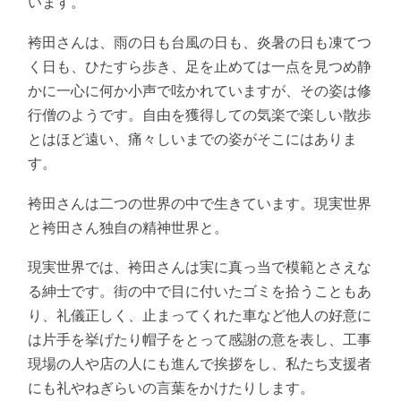
います。
袴田さんは、雨の日も台風の日も、炎暑の日も凍てつ
く日も、ひたすら歩き、足を止めては一点を見つめ静
かに一心に何か小声で呟かれていますが、その姿は修
行僧のようです。自由を獲得しての気楽で楽しい散歩
とはほど遠い、痛々しいまでの姿がそこにはありま
す。
袴田さんは二つの世界の中で生きています。現実世界
と袴田さん独自の精神世界と。
現実世界では、袴田さんは実に真っ当で模範とさえな
る紳士です。街の中で目に付いたゴミを拾うこともあ
り、礼儀正しく、止まってくれた車など他人の好意に
は片手を挙げたり帽子をとって感謝の意を表し、工事
現場の人や店の人にも進んで挨拶をし、私たち支援者
にも礼やねぎらいの言葉をかけたりします。