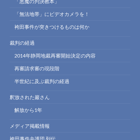
「悪魔の判決教本」
「無法地帯」にビデオカメラを！
袴田事件が突きつけるものは何か
裁判の経過
2014年静岡地裁再審開始決定の内容
再審請求審の現段階
半世紀に及ぶ裁判の経過
釈放された巖さん
解放から1年
メディア掲載情報
袴田事件弁護団 列伝