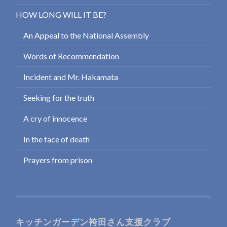
HOW LONG WILL IT BE?
An Appeal to the National Assembly
Words of Recommendation
Incident and Mr. Hakamata
Seeking for the truth
A cry of innocence
In the face of death
Prayers from prison
キッチンガーデン袴田さん支援クラブ