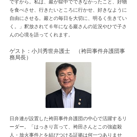
ですから。私は、巖が獄中でできなかったこと、好物
を食べさせ、行きたいところに行かせ、好きなように
自由にさせる。巖との毎日を大切に、明るく生きてい
く。」釈放されて６年になる巖さんの近況やひで子さ
んの心境を語ってくれます。
ゲスト：小川秀世弁護士 （袴田事件弁護団事
務局長）
日弁連が設置した袴田事件弁護団の中心で活躍するリ
ーダー。「はっきり言って、袴田さんとこの強盗殺
人・放火事件とを結びつける証拠は何一つありませ