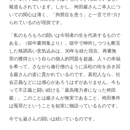
報道もされています。しかし、袴田巖さんご本人につ
いての関心は薄く、「拘禁症を患う」と一言で片づけ
られているのが現状です。
「私のもろもろの闘いは今弱者の生を代表するもので
ある」（獄中書簡集より）。獄中で呻吟しつつも断言
した格調高い意気込みは、30年を経た現在、再審無
罪の獲得という自らの個人的問題を超越。人々の幸福
を希って、さながら修行僧のように浜松の街を歩き回
る巖さんの姿に貫かれているのです。真犯人なら、社
会正義などには感心があろうはずがありません。今も
って不正義と闘い続ける「最高権力者になった袴田
巖」。このことは巖さんが無実であること、袴田事件
は冤罪だということを如実に物語っているものです。
今でも巌さんの闘いは続いているのです。