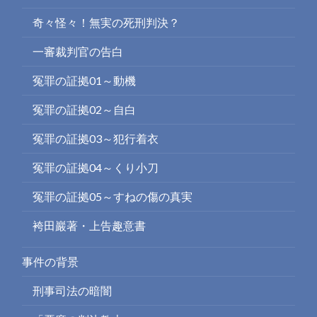
奇々怪々！無実の死刑判決？
一審裁判官の告白
冤罪の証拠01～動機
冤罪の証拠02～自白
冤罪の証拠03～犯行着衣
冤罪の証拠04～くり小刀
冤罪の証拠05～すねの傷の真実
袴田巖著・上告趣意書
事件の背景
刑事司法の暗闇