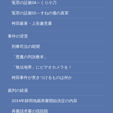
冤罪の証拠04～くり小刀
冤罪の証拠05～すねの傷の真実
袴田巖著・上告趣意書
事件の背景
刑事司法の暗闇
「悪魔の判決教本」
「無法地帯」にビデオカメラを！
袴田事件が突きつけるものは何か
裁判の経過
2014年静岡地裁再審開始決定の内容
再審請求審の現段階