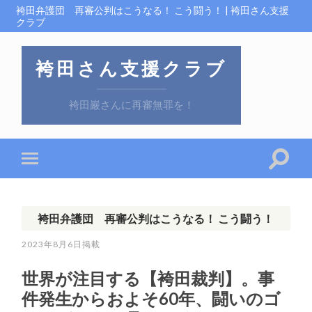
袴田弁護団 再審公判はこうなる！ こう闘う！ | 袴田さん支援
クラブ
袴田さん支援クラブ
袴田巖さんに再審無罪を！
袴田弁護団 再審公判はこうなる！ こう闘う！
2023年8月6日
世界が注目する【袴田裁判】。事
件発生からおよそ60年、闘いのゴ