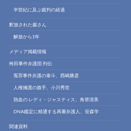
半世紀に及ぶ裁判の経過
釈放された巖さん
解放から1年
メディア掲載情報
袴田事件弁護団 列伝
冤罪事件弁護の泰斗、西嶋勝彦
人権擁護の旗手、小川秀世
熱血の レディ・ジャスティス、角替清美
DNA鑑定に精通する再審弁護人、笹森学
関連資料