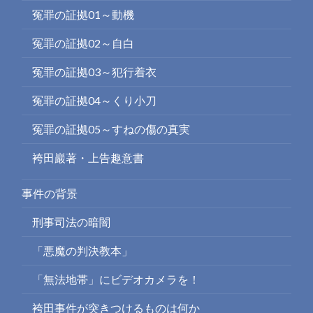
冤罪の証拠01～動機
冤罪の証拠02～自白
冤罪の証拠03～犯行着衣
冤罪の証拠04～くり小刀
冤罪の証拠05～すねの傷の真実
袴田巖著・上告趣意書
事件の背景
刑事司法の暗闇
「悪魔の判決教本」
「無法地帯」にビデオカメラを！
袴田事件が突きつけるものは何か