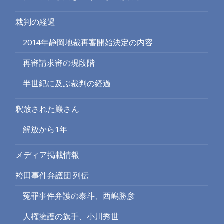
裁判の経過
2014年静岡地裁再審開始決定の内容
再審請求審の現段階
半世紀に及ぶ裁判の経過
釈放された巖さん
解放から1年
メディア掲載情報
袴田事件弁護団 列伝
冤罪事件弁護の泰斗、西嶋勝彦
人権擁護の旗手、小川秀世