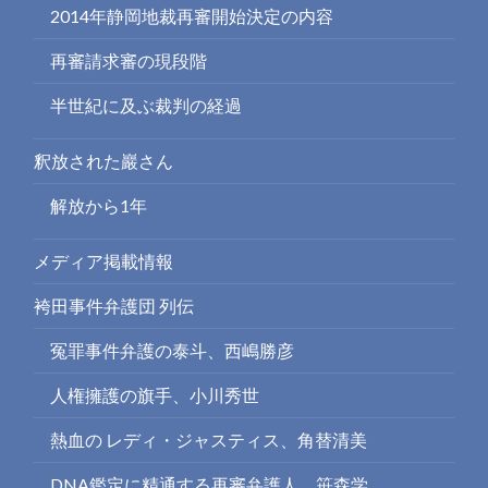
2014年静岡地裁再審開始決定の内容
再審請求審の現段階
半世紀に及ぶ裁判の経過
釈放された巖さん
解放から1年
メディア掲載情報
袴田事件弁護団 列伝
冤罪事件弁護の泰斗、西嶋勝彦
人権擁護の旗手、小川秀世
熱血の レディ・ジャスティス、角替清美
DNA鑑定に精通する再審弁護人、笹森学