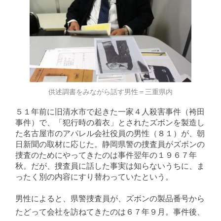
供述調書をみながら話す男性＝三重県内
５１年前に旧清水市で起きた一家４人殺害事件（袴田
事件）で、「犯行時の着衣」とされたズボンを製造し
た名古屋市のアパレル会社役員の男性（８１）が、朝
日新聞の取材に応じた。静岡県警の捜査員がズボンの
捜査のためにやってきたのは事件翌年の１９６７年
秋。だが、捜査員に話した事実は知らないうちに、ま
ったく別の内容にすり替わっていたという。
男性によると、県警捜査員が、ズボンの製品番号から
たどって会社を訪ねてきたのは６７年９月。事件後、