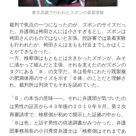
東京高裁で行われたズボンの装着実験
裁判で焦点の一つになったのが、ズボンのサイズだっ
た。弁護側は袴田さんには小さすぎるとし、ズボンは
袴田さんのものではないと主張。控訴審では装着実験
も行われたが、袴田さんは太もも付近までしかはくこ
とができなかった。
一方、検察側はもともとは大きかったズボンが、みそ
に漬かって縮んだと主張。それを支えたのがズボンの
タグにある「Ｂ」の文字だ。Ｂは長年にわたり既製服
の肥満体用のサイズを示す「Ｂ体」のことだと理解さ
れ、裁判所は判決でもそれを認めていた。
「Ｂ」の本当の意味――。それに弁護団が気づいたの
は男性の証言から４３年後の２０１０年９月。第２次
再審請求で、検察側が初めて開示した証拠の中から、
「Ｂは色」と話す男性の供述調書がみつかった。弁護
団事務局長の小川秀世弁護士は「検察側はそれまであ