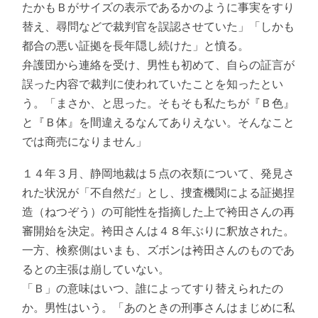
たかもＢがサイズの表示であるかのように事実をすり
替え、尋問などで裁判官を誤認させていた」「しかも
都合の悪い証拠を長年隠し続けた」と憤る。
弁護団から連絡を受け、男性も初めて、自らの証言が
誤った内容で裁判に使われていたことを知ったとい
う。「まさか、と思った。そもそも私たちが『Ｂ色』
と『Ｂ体』を間違えるなんてありえない。そんなこと
では商売になりません」
１４年３月、静岡地裁は５点の衣類について、発見さ
れた状況が「不自然だ」とし、捜査機関による証拠捏
造（ねつぞう）の可能性を指摘した上で袴田さんの再
審開始を決定。袴田さんは４８年ぶりに釈放された。
一方、検察側はいまも、ズボンは袴田さんのものであ
るとの主張は崩していない。
「Ｂ」の意味はいつ、誰によってすり替えられたの
か。男性はいう。「あのときの刑事さんはまじめに私