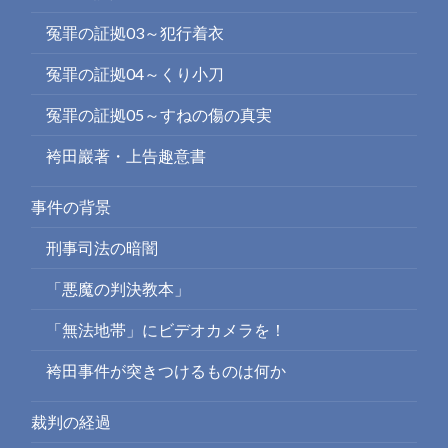
冤罪の証拠03～犯行着衣
冤罪の証拠04～くり小刀
冤罪の証拠05～すねの傷の真実
袴田巖著・上告趣意書
事件の背景
刑事司法の暗闇
「悪魔の判決教本」
「無法地帯」にビデオカメラを！
袴田事件が突きつけるものは何か
裁判の経過