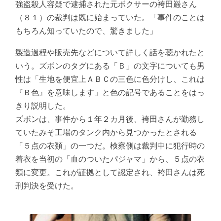
強盗殺人容疑で逮捕された元ボクサーの袴田巌さん
（８１）の裁判は既に始まっていた。「事件のことは
もちろん知っていたので、驚きました」
製造過程や販売先などについて詳しく話を聴かれたと
いう。ズボンのタグにある「Ｂ」の文字についても男
性は「生地を便宜上ＡＢＣの三色に色分けし、これは
『Ｂ色』を意味します」と色の記号であることをはっ
きり説明した。
ズボンは、事件から１年２カ月後、袴田さんが勤務し
ていたみそ工場のタンク内から見つかったとされる
「５点の衣類」の一つだ。検察側は裁判中に犯行時の
着衣を当初の「血のついたパジャマ」から、５点の衣
類に変更。これが証拠として認定され、袴田さんは死
刑判決を受けた。